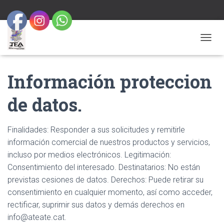
C
A
N
Información proteccion
V
I
A
de datos.
L
A
N
Finalidades: Responder a sus solicitudes y remitirle
A
V
información comercial de nuestros productos y servicios,
E
incluso por medios electrónicos. Legitimación:
G
Consentimiento del interesado. Destinatarios: No están
A
C
previstas cesiones de datos. Derechos: Puede retirar su
I
consentimiento en cualquier momento, así como acceder,
Ó
rectificar, suprimir sus datos y demás derechos en
info@ateate.cat.