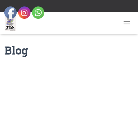
C
A
N
Blog
V
I
A
L
A
N
A
V
E
G
A
C
I
Ó